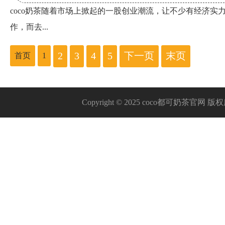
coco奶茶随着市场上掀起的一股创业潮流，让不少有经济实
作，而去...
2
3
4
5
下一页
末页
首页
1
Copyright © 2025 coco都可奶茶官网 版