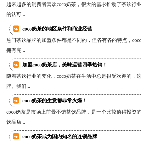
越来越多的消费者喜欢coco奶茶，很大的需求推动了茶饮行
的认可...
coco奶茶的地区条件和商业经营
热门茶饮品牌的加盟条件都是不同的，但各有各的特点，coc
拥有完...
加盟coco奶茶店，美味运营四季热销！
随着茶饮行业的变化，coco奶茶在生活中总是很受欢迎的，
牌。我们...
coco奶茶的生意都非常火爆！
coco奶茶是市场上前景不错茶饮品牌，是一个比较值得投资
饮品店...
coco奶茶成为国内知名的连锁品牌