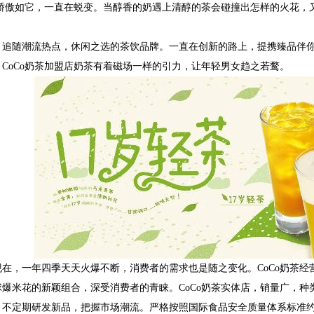
,骄傲如它，一直在蜕变。当醇香的奶遇上清醇的茶会碰撞出怎样的火花，
随潮流热点，休闲之选的茶饮品牌。一直在创新的路上，提携臻品伴你
CoCo奶茶加盟店奶茶有着磁场一样的引力，让年轻男女趋之若鹜。
，一年四季天天火爆不断，消费者的需求也是随之变化。CoCo奶茶经
球爆米花的新颖组合，深受消费者的青睐。CoCo奶茶实体店，销量广，
，不定期研发新品，把握市场潮流。严格按照国际食品安全质量体系标准