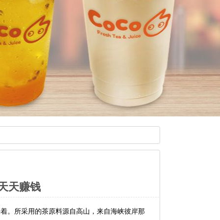
爆天天赚钱
持着。所采用的茶原料源自高山，来自海峡彼岸那