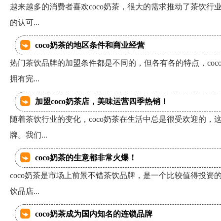
越来越多的消费者喜欢coco奶茶，很大的需求推动了茶饮行
的认可...
coco奶茶的地区条件和商业经营
热门茶饮品牌的加盟条件都是不同的，但各有各的特点，coc
拥有完...
加盟coco奶茶店，美味运营四季热销！
随着茶饮行业的变化，coco奶茶在生活中总是很受欢迎的，
牌。我们...
coco奶茶的生意都非常火爆！
coco奶茶是市场上前景不错茶饮品牌，是一个比较值得投资
饮品店...
coco奶茶成为国内知名的连锁品牌