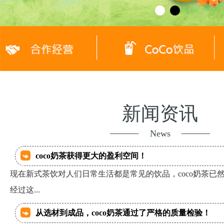
新闻资讯
News
coco奶茶获得更大的盈利空间！
现在新式茶饮对人们日常生活都是常见的饮品，coco奶茶已
经过这...
从选材到成品，coco奶茶通过了严格的质量检验！