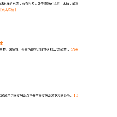
宣传爆红或刷屏的东西，总有许多人处于懵逼的状态，比如，最近
【点击详情】
念
茶、因味茶、奈雪的茶等品牌茶饮都以“新式茶...
【点击
蜂蜂亲历蜈支洲岛点评分享蜈支洲岛游览攻略经验...
【点