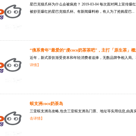
星巴克猫爪杯为什么会被疯抢？ 2019-03-04 每次面对网上
被炒至爆红的星巴克猫爪杯。有新闻爆料称，有人为了抢购星巴...
“佛系青年”最爱的“虔coco奶茶茶吧”，主打「原生茶」概
近年，新式茶饮渐受资本和年轻消费者追捧，无数品牌争相入局。喜
详情】
蜈支洲coco奶茶岛
三亚蜈支洲岛攻略,包含三亚蜈支洲岛门票、地址等实用信息,由真实
击详情】