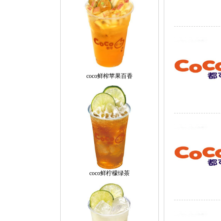
coco鲜榨苹果百香
coco鲜柠檬绿茶