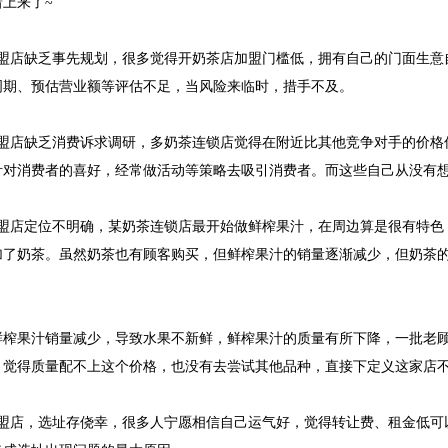
上来了~
店缺乏事先规划，很多觉得开奶茶店加盟门槛低，拥有自己的门面生意
周期、预估营业额等评估不足，当风险来临时，措手不及。
店缺乏消费诉求调研，多奶茶连锁店觉得在附近比其他竞争对手的价格
针对消费者的喜好，经常做活动等策略去吸引消费者。而这些自己从没有
店定位不明确，某奶茶连锁店最开始做鲜榨果汁，在周边算是很有特色，
加了奶茶。虽然奶茶也有顾客购买，但鲜榨果汁的销量逐渐减少，但奶茶
果汁销量减少，导致水果不新鲜，鲜榨果汁的质量有所下降，一批老顾
，觉得质量配不上这个价格，也没有去尝试其他品种，直接下定义这家店
店，选址存侥幸，很多人宁愿相信自己运气好，觉得转让费、租金低可