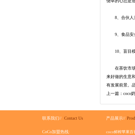
侥幸的心态是
8、合伙人意
9、食品安全
10、盲目模
在茶饮市场上
来好做的生意
有发展前景。
上一篇：coc
联系我们//
Contact Us
产品展示//
Prod
CoCo加盟热线:
coco鲜榨苹果百