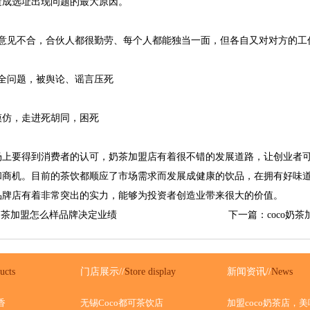
造成选址出现问题的最大原因。
见不合，合伙人都很勤劳、每个人都能独当一面，但各自又对对方的工
问题，被舆论、谣言压死
仿，走进死胡同，困死
要得到消费者的认可，奶茶加盟店有着很不错的发展道路，让创业者可
和商机。目前的茶饮都顺应了市场需求而发展成健康的饮品，在拥有好味
品牌店有着非常突出的实力，能够为投资者创造业带来很大的价值。
o奶茶加盟怎么样品牌决定业绩
下一篇：coco奶
ucts
门店展示//
Store display
新闻资讯//
News
香
无锡Coco都可茶饮店
加盟coco奶茶店，