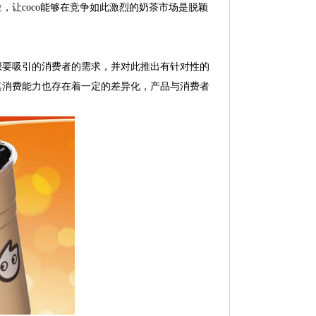
让coco能够在竞争如此激烈的奶茶市场是脱颖
要吸引的消费者的需求，并对此推出有针对性的
其消费能力也存在着一定的差异化，产品与消费者