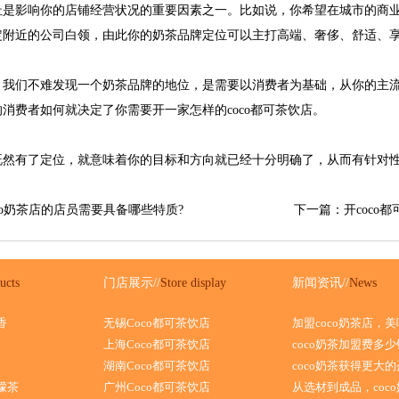
影响你的店铺经营状况的重要因素之一。比如说，你希望在城市的商业中
定附近的公司白领，由此你的奶茶品牌定位可以主打高端、奢侈、舒适、
们不难发现一个奶茶品牌的地位，是需要以消费者为基础，从你的主流
消费者如何就决定了你需要开一家怎样的coco都可茶饮店。
有了定位，就意味着你的目标和方向就已经十分明确了，从而有针对性
co奶茶店的店员需要具备哪些特质?
下一篇：开coco
ucts
门店展示//
Store display
新闻资讯//
News
香
无锡Coco都可茶饮店
加盟coco奶茶店，
上海Coco都可茶饮店
coco奶茶加盟费多少
湖南Coco都可茶饮店
coco奶茶获得更大
檬茶
广州Coco都可茶饮店
从选材到成品，coc