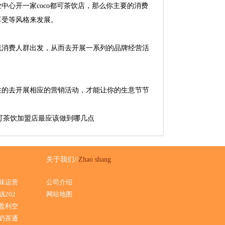
心开一家coco都可茶饮店，那么你主要的消费
享受等风格来发展。
消费人群出发，从而去开展一系列的品牌经营活
的去开展相应的营销活动，才能让你的生意节节
都可茶饮加盟店最应该做到哪几点
关于我们//
Zhao shang
美味运营
公司介绍
钱202
网站地图
的盈利空
o奶茶通