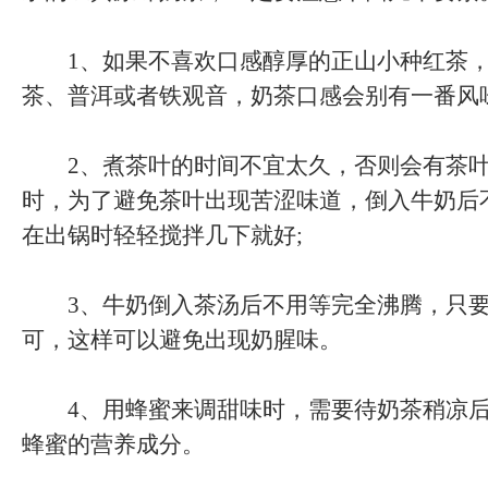
1、如果不喜欢口感醇厚的正山小种红茶，
茶、普洱或者铁观音，奶茶口感会别有一番风
2、煮茶叶的时间不宜太久，否则会有茶叶
时，为了避免茶叶出现苦涩味道，倒入牛奶后
在出锅时轻轻搅拌几下就好;
3、牛奶倒入茶汤后不用等完全沸腾，只要
可，这样可以避免出现奶腥味。
4、用蜂蜜来调甜味时，需要待奶茶稍凉后
蜂蜜的营养成分。