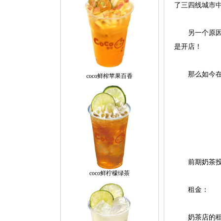
了三四线城市
另一个原因就
是开店！
那么如今在三
coco鲜榨苹果百香
前期奶茶投
coco鲜柠檬绿茶
租金：
奶茶店的租金