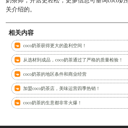
奶茶师，开店更轻松，更多信息可垂询coco
关介绍的。
相关内容
coco奶茶获得更大的盈利空间！
从选材到成品，coco奶茶通过了严格的质量检验！
coco奶茶的地区条件和商业经营
加盟coco奶茶店，美味运营四季热销！
coco奶茶的生意都非常火爆！