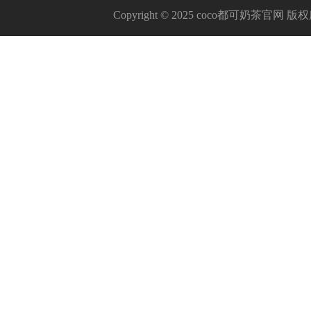
Copyright © 2025 coco都可奶茶官网 版