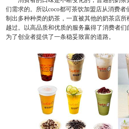
消费者的口味是不断变化的，普通的奶茶
们需求的。所以coco都可茶饮加盟店从消费
制出多种种类的奶茶，一直被其他的奶茶店所
越过。以高品质和优质的服务赢得了消费者们
为了创业者提供了一条稳妥致富的道路。