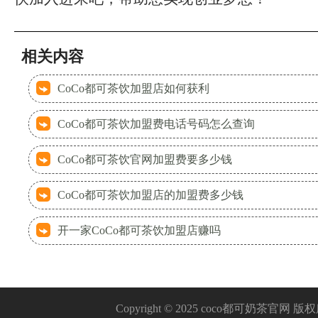
相关内容
CoCo都可茶饮加盟店如何获利
CoCo都可茶饮加盟费电话号码怎么查询
CoCo都可茶饮官网加盟费要多少钱
CoCo都可茶饮加盟店的加盟费多少钱
开一家CoCo都可茶饮加盟店赚吗
Copyright © 2025 coco都可奶茶官网 版