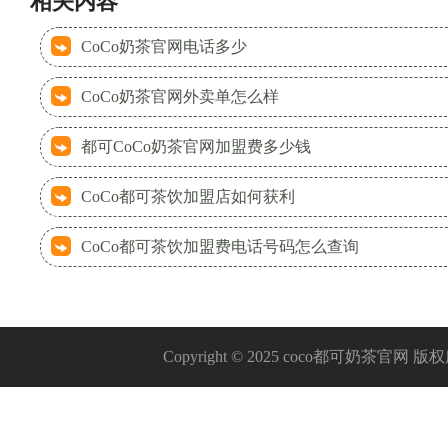
相关内容
CoCo奶茶官网电话多少
CoCo奶茶官网外卖单怎么样
都可CoCo奶茶官网加盟费多少钱
CoCo都可茶饮加盟店如何获利
CoCo都可茶饮加盟费电话号码怎么查询
Copyright © 2025 coco都可奶茶官网 版