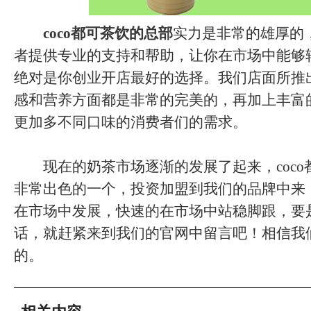
coco都可茶饮的总部
实力是非常的雄厚的
者提供专业的支持和帮助，让你在市场中能够
绝对是你创业开店最好的选择。我们店面所推
感和营养方面都是非常的完美的，再加上丰富
更加多不同口味的消费者们的需求。
现在的奶茶市场逐渐的发展了起来，coco
非常出色的一个，投资加盟到我们的品牌中来
在市场中发展，快速的在市场中站稳脚跟，要
话，就赶紧来到我们的官网中留言吧！相信我
的。