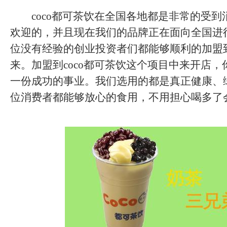
coco都可茶饮在全国各地都是非常的受到
欢迎的，并且现在我们的品牌正在面向全国进
位没有经验的创业投资者们都能够顺利的加盟
来。加盟到coco都可茶饮这个项目中来开店
一份成功的事业。我们选用的都是真正健康、
位消费者都能够放心的食用，不用担心喝多了