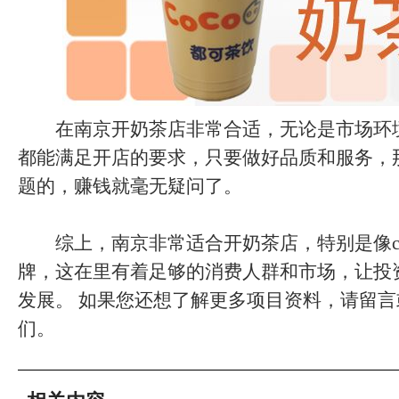
在南京开奶茶店非常合适，无论是市场环
都能满足开店的要求，只要做好品质和服务，
题的，赚钱就毫无疑问了。
综上，南京非常适合开奶茶店，特别是像co
牌，这在里有着足够的消费人群和市场，让投
发展。 如果您还想了解更多项目资料，请留
们。