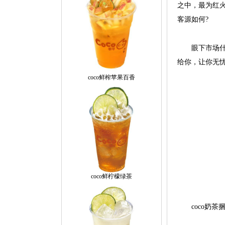
之中，最为红火
客源如何?
眼下市场什么
给你，让你无忧
coco鲜榨苹果百香
coco鲜柠檬绿茶
coco奶茶