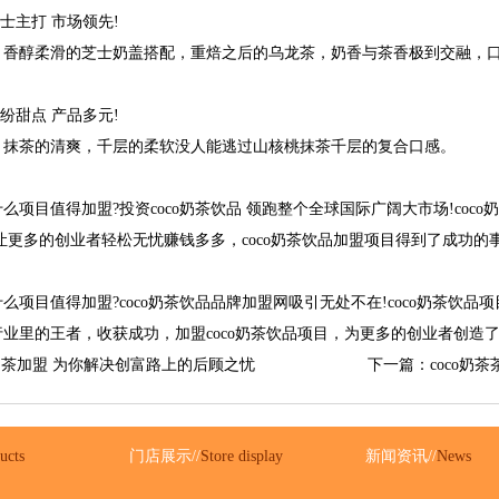
士主打 市场领先!
醇柔滑的芝士奶盖搭配，重焙之后的乌龙茶，奶香与茶香极到交融，
纷甜点 产品多元!
茶的清爽，千层的柔软没人能逃过山核桃抹茶千层的复合口感。
目值得加盟?投资coco奶茶饮品 领跑整个全球国际广阔大市场!coc
让更多的创业者轻松无忧赚钱多多，coco奶茶饮品加盟项目得到了成功
目值得加盟?coco奶茶饮品品牌加盟网吸引无处不在!coco奶茶饮品
业里的王者，收获成功，加盟coco奶茶饮品项目，为更多的创业者创造
o奶茶加盟 为你解决创富路上的后顾之忧
下一篇：coco奶
ucts
门店展示//
Store display
新闻资讯//
News