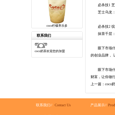
必杀技1 芝
芝士乌龙：香
coco柠檬养乐多
必杀技2 缤
抹茶千层：抹
联系我们
眼下市场什么项
coco奶茶欢迎您的加盟
的创业品牌， 
眼下市场什么项
财富，让你做行
上一篇：coc
联系我们//
Contact Us
产品展示//
Prod