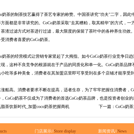
o奶茶的制茶技艺赢得了茶艺专家的称赞。中国茶讲究“功夫”二字，因此
方面都是非常讲究的。CoCo奶茶采取“去其糟粕，取其精华”的方式，
、茶渣过滤方式对茶进行过滤，最大限度的保留了茶叶中的各种养生功效
受消费者喜爱的CoCo奶茶。
奶茶的经营模式让营销专家竖起了大拇指。如今CoCo奶茶行业竞争日趋
现，这种不良竞争的根源就在于产品的同质化和单一化。CoCo奶茶品牌
色小吃等多种美食，消费者在其加盟店里即可享受到在多个店铺才能享受
船高。消费者要求不断在提高，适者生存，为了牢牢把握住消费者，Co
，CoCo奶茶不仅成为了消费者的首选CoCo奶茶品牌，也是投资者创业
脂茶饮新时代_加盟coco奶茶把握商机
下一篇：CoCo奶
ucts
门店展示//
Store display
新闻资讯//
News