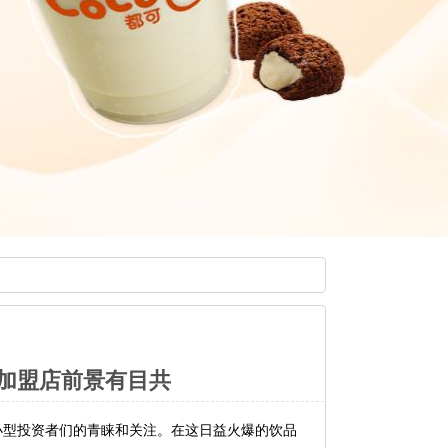
饮加盟店前景有目共
型投资者们的青睐和关注。在这日益火爆的饮品