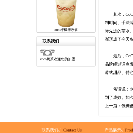
其次，CoC
制时间、手法等
coco柠檬养乐多
际先进的茶水
渐形成了今天备
联系我们
最后，CoCo
coco奶茶欢迎您的加盟
品牌经过调查发
港式甜品、特
俗话说：水涨
到了成效。如今
上一篇：低糖低
联系我们//
Contact Us
产品展示//
Prod