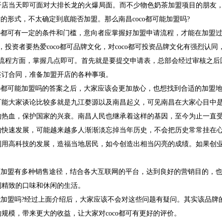
店当天即可面对大排长龙的火爆局面。而不少物色奶茶加盟项目的朋友，了
合作的形式，不太确定到底能否加盟。那么南昌coco都可能加盟吗?
co都可有一定的条件和门槛，意向者应掌握好加盟申请流程，才能在加盟
，投资者要热爱coco都可品牌文化，对coco都可投资品牌文化有强烈认同，
请流程方面，掌握几点即可。首先就是要提交申请表，总部会经过审核之后
签订合同，准备加盟开店的各种事项。
co都可能加盟吗的答案之后，大家应该会更加放心，也想找到合适的加盟地点
可能大家谈论比较多就是九江婺源以及南昌起义，可见南昌在大家心目中
的热血，保护国家的兴衰。南昌人民也继承着这样的基因，至今为止一直
的快速发展，可能越来越多人渐渐淡忘掉当年历史，不会把历史常常挂在
利用高科技的发展，造福当地居民，如今创造出相当闪亮的成绩。如果创
都可加盟有多种销售途径，结合各大互联网的平台，达到良好的营销目的，
到精致的口味和休闲的生活。
可能加盟吗?经过上面介绍后，大家应该不会对这些问题有疑问。其实该品
规模，带来更大的收益，让大家对coco都可有更好的评价。