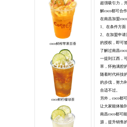
超强吸引力，开
解coco都可
在南昌加盟co
1、在条件方面
2、在加盟申
的授权，即可
coco鲜榨苹果百香
了解过南昌co
一提到江西，
萃，怀抱满腔
随着时代科技
的步伐，努力
合适不过。
另外，coco
coco鲜柠檬绿茶
让大家能体验
南昌coco都
源，提升销售的