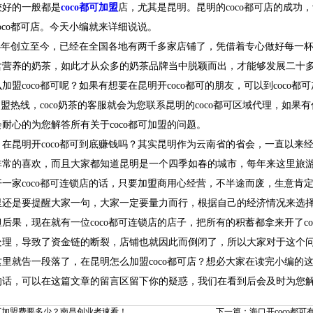
较好的一般都是
coco都可加盟
店，尤其是昆明。昆明的coco都可店的成
oco都可店。今天小编就来详细说说。
1994年创立至今，已经在全国各地有两千多家店铺了，凭借着专心做好每
含营养的奶茶，如此才从众多的奶茶品牌当中脱颖而出，才能够发展二十
加盟coco都可呢？如果有想要在昆明开coco都可的朋友，可以到coco都
的加盟热线，coco奶茶的客服就会为您联系昆明的coco都可区域代理，如果有
耐心的为您解答所有关于coco都可加盟的问题。
在昆明开coco都可到底赚钱吗？其实昆明作为云南省的省会，一直以来
非常的喜欢，而且大家都知道昆明是一个四季如春的城市，每年来这里旅
一家coco都可连锁店的话，只要加盟商用心经营，不半途而废，生意肯
还是要提醒大家一句，大家一定要量力而行，根据自己的经济情况来选择想
后果，现在就有一位coco都可连锁店的店子，把所有的积蓄都拿来开了c
处理，导致了资金链的断裂，店铺也就因此而倒闭了，所以大家对于这个
里就告一段落了，在昆明怎么加盟coco都可店？想必大家在读完小编的
的话，可以在这篇文章的留言区留下你的疑惑，我们在看到后会及时为您
都可加盟费要多少？南昌创业者速看！
下一篇：海口开coco都