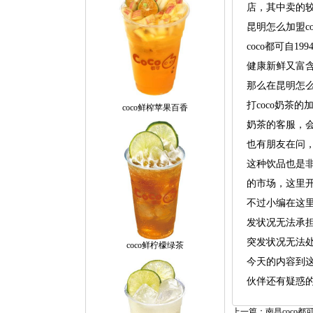
店，其中卖的
昆明怎么加盟c
coco都可自
健康新鲜又富
那么在昆明怎么
打coco奶茶
coco鲜榨苹果百香
奶茶的客服，会
也有朋友在问，
这种饮品也是
的市场，这里开
不过小编在这里
发状况无法承担
突发状况无法
coco鲜柠檬绿茶
今天的内容到这
伙伴还有疑惑
上一篇：南昌coco